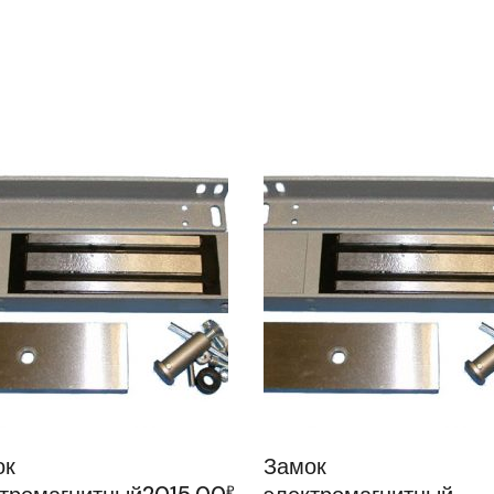
ок
Замок
2015,00
₽