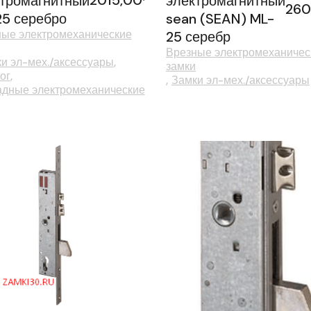
тромагнитный
электромагнитный
260
5 серебро
sean (SEAN) ML-
ые электромеханические
25 серебр
Врезные электромеханичес
и эл-мех./аксессуары
замки
ог
Замки эл-мех./аксессуары
дные электромеханические