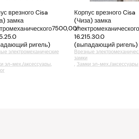
ус врезного Cisa
Корпус врезного Cisa
а) замка
(Чиза) замка
7500,00
тромеханического
электромеханическог
₽
15.25.0
16.215.30.0
адающий ригель)
(выпадающий ригель)
ые электромеханические
Врезные электромеханичес
замки
и эл-мех./аксессуары
Замки эл-мех./аксессуары
ог