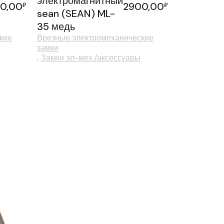
электромагнитный
0,00
2900,00
₽
₽
sean (SEAN) ML-
35 медь
кие
Врезные электромеханические
замки
Замки эл-мех./аксессуары