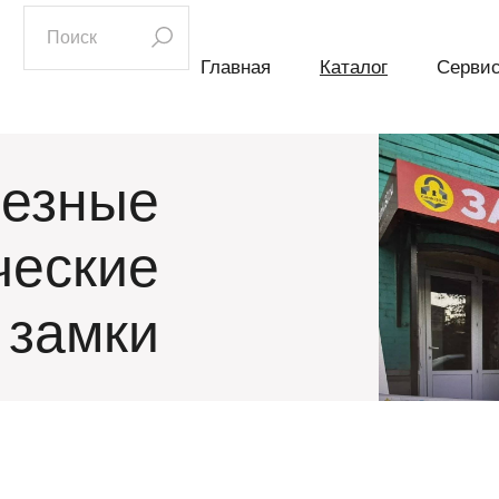
искать:
Главная
Каталог
Серви
езные
ческие
замки