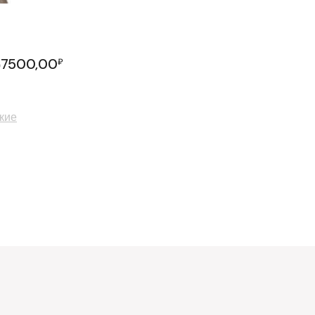
7500,00
о
₽
кие