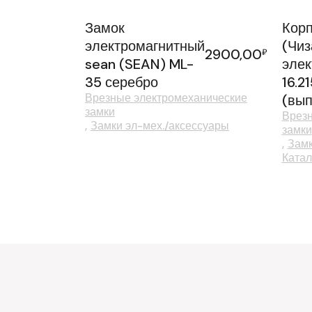
Замок
Корп
электромагнитный
(Чиз
2900,00
₽
sean (SEAN) ML-
элек
35 серебро
16.2
Врезные электромеханические
(вып
замки
Врезн
Замки эл-мех./аксессуары
замки
Замк
Катал