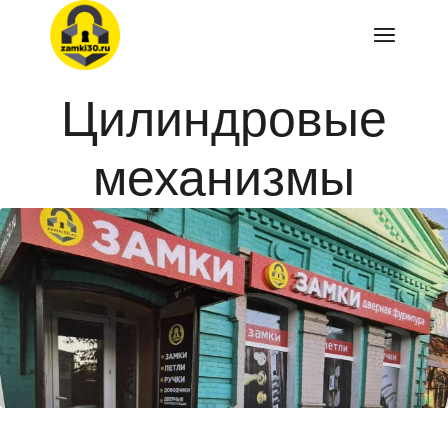
Перейти
к
содержимому
Цилиндровые
механизмы