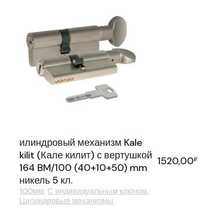
илиндровый механизм Kale
kilit (Кале килит) с вертушкой
1520,00
₽
164 BM/100 (40+10+50) mm
никель 5 кл.
100мм
С индивидуальным ключом
Цилиндровые механизмы