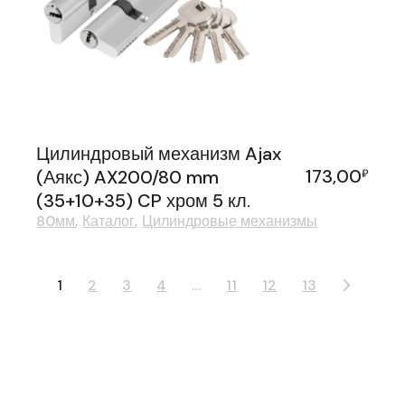
Цилиндровый механизм Ajax
173,00
(Аякс) AX200/80 mm
₽
(35+10+35) CP хром 5 кл.
80мм
Каталог
Цилиндровые механизмы
1
2
3
4
…
11
12
13