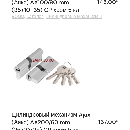
146,00
(Аякс) AX100/80 mm
₽
(35+10+35) CP хром 5 кл.
80мм
Каталог
Цилиндровые механизмы
Цилиндровый механизм Ajax
137,00
(Аякс) AX200/60 mm
₽
(25+10+25) CP хром 5 кл.