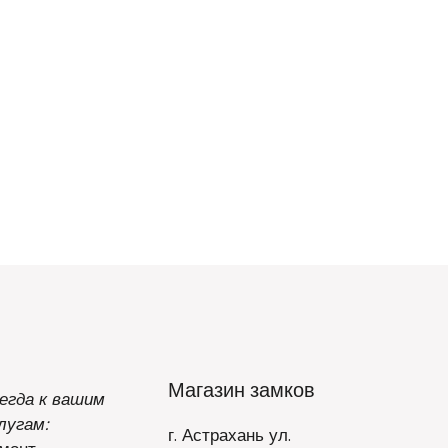
Магазин замков
егда к вашим
лугам:
г. Астрахань ул.