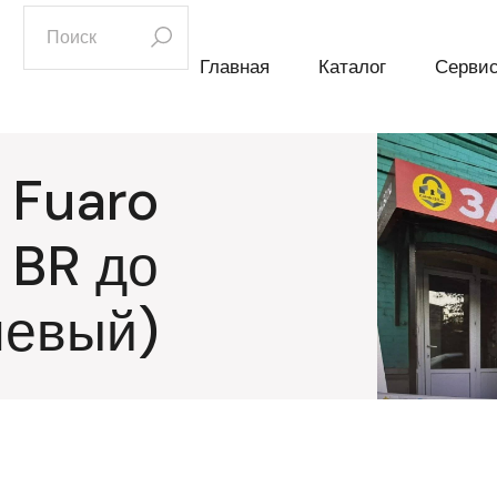
искать:
Главная
Каталог
Серви
 Fuaro
 BR до
невый)