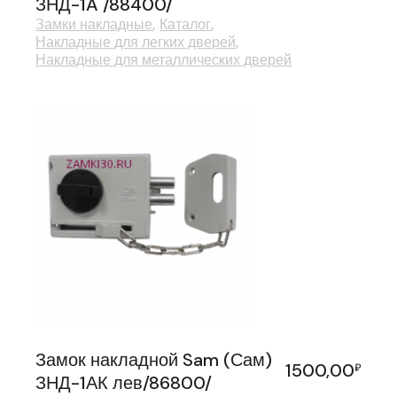
ЗНД-1A /88400/
Замки накладные
Каталог
Накладные для легких дверей
Накладные для металлических дверей
Замок накладной Sam (Сам)
1500,00
₽
ЗНД-1АК лев/86800/