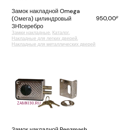
Замок накладной Omega
950,00
(Омега) цилиндровый
₽
ЗН1серебро
Замки накладные
Каталог
Накладные для легких дверей
Накладные для металлических дверей
Замок накладной Penzmash