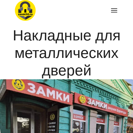
Перейти
к
содержимому
Накладные для
металлических
дверей