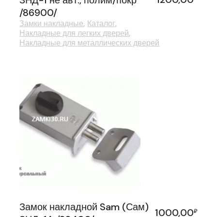
ЗНД-1 не авт., полим/покр
/86900/
Замки накладные
Каталог
Накладные для легких дверей
Накладные для металлических дверей
Замок накладной Sam (Сам)
1000,00
₽