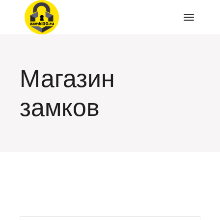
Перейти
к
содержимому
Магазин
замков
искать: