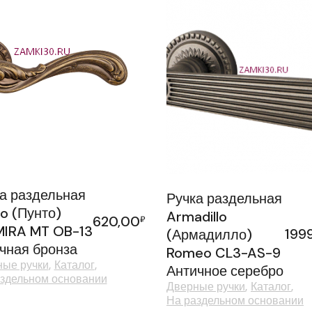
а раздельная
Ручка раздельная
o (Пунто)
Armadillo
620,00
₽
MIRA MT OB-13
199
(Армадилло)
чная бронза
Romeo CL3-AS-9
ые ручки
Каталог
Античное серебро
здельном основании
Дверные ручки
Каталог
На раздельном основании