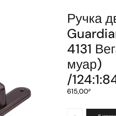
Ручка д
Guardia
4131 Ве
муар)
/124:1:
615,00
₽
Количество товара Ручка