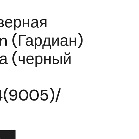
верная
n (Гардиан)
га (черный
84(9005)/
 дверная Guardian (Гардиан) 4131 Вега (черный муар) /124