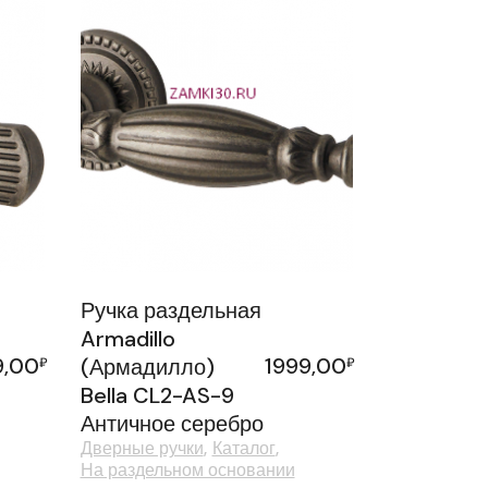
Ручка раздельная
Armadillo
9,00
1999,00
₽
(Армадилло)
₽
Bella CL2-AS-9
Античное серебро
Дверные ручки
Каталог
На раздельном основании