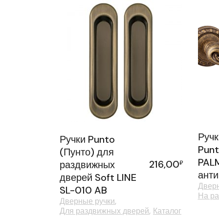
Ручк
Ручки Punto
Punt
(Пунто) для
PAL
216,00
раздвижных
₽
анти
дверей Soft LINE
Дверн
SL-010 AB
На ра
Дверные ручки
Для раздвижных дверей
Каталог