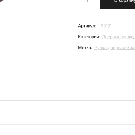
В корзин
Артикул:
: 35121
Категории:
Дверные ручки
Метка:
Ручка дверная Guar