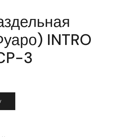
аздельная
Фуаро) INTRO
CP-3
а раздельная Fuaro (Фуаро) INTRO RM SN/CP-3
у