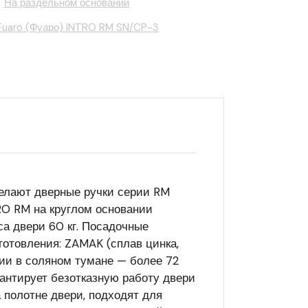
,
На раздельном основании
Fuaro (Фуаро) INTRO RM SN/CP-3
делают дверные ручки серии RM
RO RM на круглом основании
а двери 60 кг. Посадочные
отовления: ZAMAK (сплав цинка,
зии в соляном тумане — более 72
рантирует безотказную работу двери
 полотне двери, подходят для