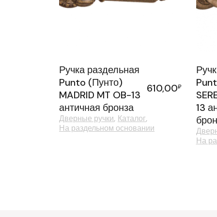
Ручка раздельная
Ручк
Punto (Пунто)
Punt
610,00
₽
MADRID MT OB-13
SERE
античная бронза
13 а
Дверные ручки
Каталог
брон
На раздельном основании
Дверн
На ра