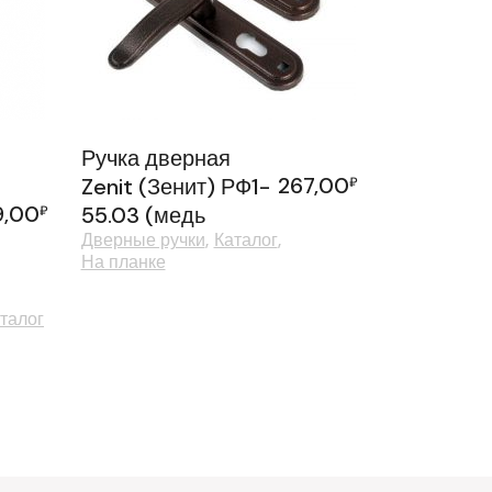
Ручка дверная
267,00
Zenit (Зенит) РФ1-
₽
9,00
₽
55.03 (медь
Дверные ручки
Каталог
На планке
талог