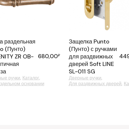
а раздельная
Защелка Punto
o (Пунто)
(Пунто) с ручками
680,00
44
NITY ZR OB-
₽
для раздвижных
нтичная
дверей Soft LINE
за
SL-011 SG
ые ручки
Каталог
Дверные ручки
здельном основании
Для раздвижных дверей
Ка