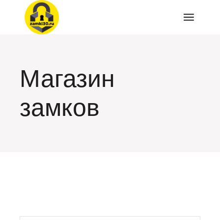
Перейти
к
содержимому
Магазин
замков
искать: