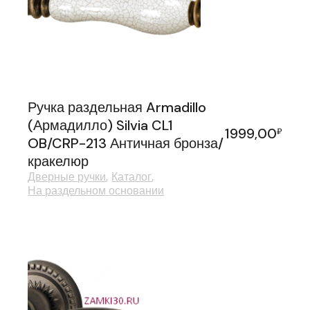
Ручка раздельная Armadillo
(Армадилло) Silvia CL1
1999,00
₽
OB/CRP-213 Античная бронза/
кракелюр
Дверные ручки
Каталог
На раздельном основании