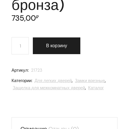
бронза)
735,00
₽
Количество товара Замок межкомнатный AGB (АГБ) п
В корзину
Артикул:
21723
Категории:
Для легких дверей
,
Замки врезные
,
Защелка для межкомнатных дверей
,
Каталог