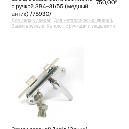
750,00
₽
с ручкой ЗВ4-31/55 (медный
антик) /78930/
Для легких дверей
Для металлических дверей
Замки врезные
Каталог
с ручками и защелками