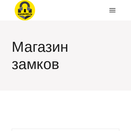
Перейти
к
содержимому
Магазин
замков
искать: