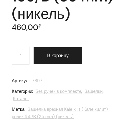
(никель)
460,00
₽
Количество товара Защелка врезная Kale kilit (Кале к
В корзину
Артикул:
7897
Категории:
Без ручек в комплекте
,
Защелки
,
Каталог
Метка:
Защелка врезная Kale kilit (Кале килит)
ролик 155/B (35 mm) (никель)