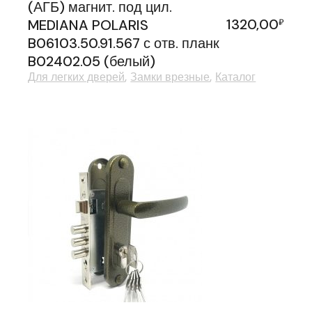
(АГБ) магнит. под цил.
1320,00
MEDIANA POLARIS
₽
B06103.50.91.567 с отв. планк
B02402.05 (белый)
Для легких дверей
Замки врезные
Каталог