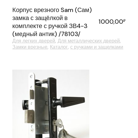
Корпус врезного Sam (Сам)
замка с защёлкой в
1000,00
₽
комплекте с ручкой ЗВ4-3
(медный антик) /78103/
Для легких дверей
Для металлических дверей
Замки врезные
Каталог
с ручками и защелками