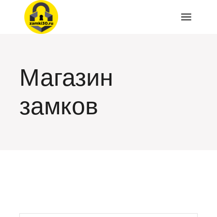
Перейти
к
содержимому
Магазин
замков
искать: