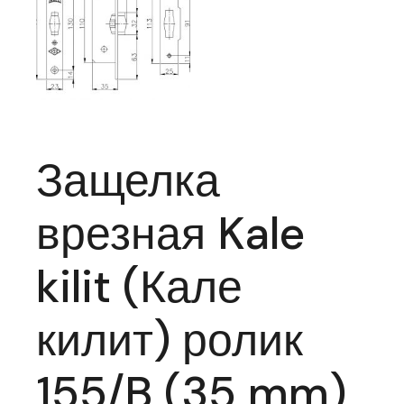
Защелка
врезная Kale
kilit (Кале
килит) ролик
155/B (35 mm)