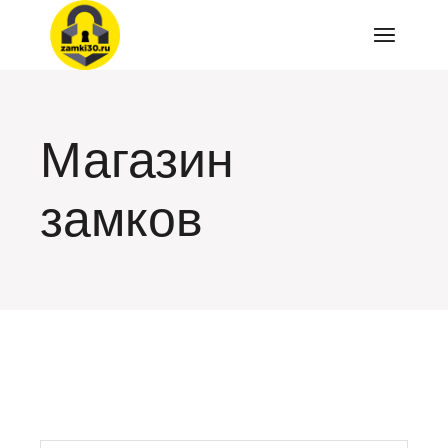
Перейти
к
содержимому
Магазин
замков
искать: