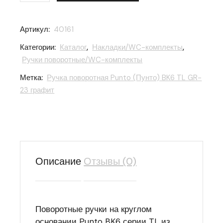
Артикул:
40161
Категории:
Каталог
,
Накладки/WC-комплекты
,
Ручки поворотные/WC-комплекты
Метка:
Ручка поворотная Punto (Пунто) BK6 TL GR-
23 графит
Описание
Отзывы (0)
Поворотные ручки на круглом
основании Punto BK6 серии TL из