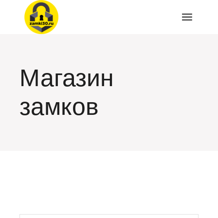
Перейти
к
содержимому
Магазин
замков
искать: