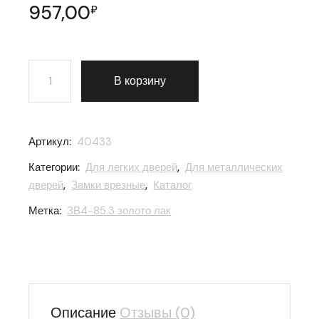
957,00
₽
Количество товара Замок врезной Zenit (Зенит) цилинд
В корзину
Артикул:
40433
Категории:
Для легких дверей
,
Для металлических
дверей
,
Замки врезные
,
Каталог
Метка:
ЗВ4-85.3 золото лак
Описание
Отзывы (0)