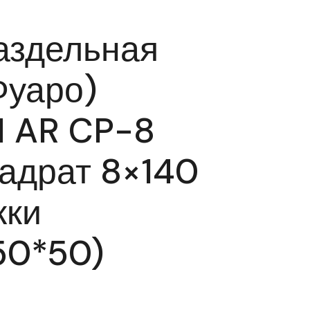
аздельная
Фуаро)
 AR CP-8
вадрат 8×140
жки
50*50)