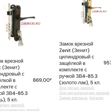
Замок врезной
Zenit (Зенит)
цилиндровый с
к врезной
95
защёлкой в
t (Зенит)
комплекте с
ндровый с
ручкой ЗВ4-85.3
869,00
лкой в
₽
(золото лак), 5 кл.
лекте с
Для легких дверей
ой ЗВ4-85.3
Для металлических дверей
Замки врезные
Каталог
ь), 5 кл.
егких дверей
еталлических дверей