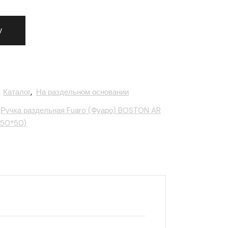
 раздельная Fuaro (Фуаро) BOSTON AR CP-8 хром, квадрат
у
,
Каталог
,
На раздельном основании
Ручка раздельная Fuaro (Фуаро) BOSTON AR
*50*50)