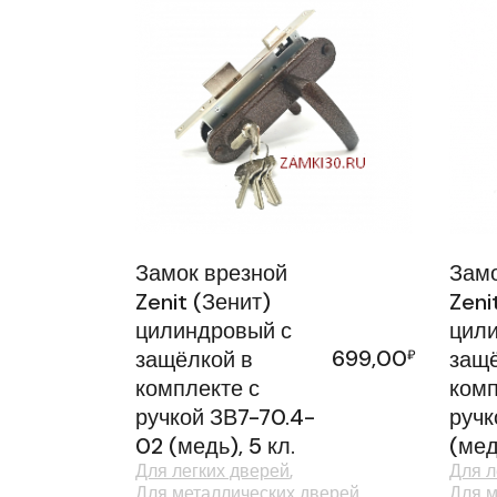
Замок врезной
Замо
Zenit (Зенит)
Zeni
цилиндровый с
цили
699,00
защёлкой в
₽
защё
комплекте с
комп
ручкой ЗВ7-70.4-
ручк
02 (медь), 5 кл.
(мед
Для легких дверей
Для л
Для металлических дверей
Для м