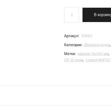
Количество товара Ручка
В корзин
Артикул:
35663
Категории:
Дверные ручки
Метки:
квадрат 8x140 мм
,
CP-8 хром
,
стяжки M4(10