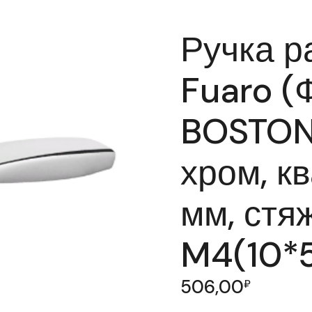
Ручка р
Fuaro (
BOSTON
хром, к
мм, стя
M4(10*
506,00
₽