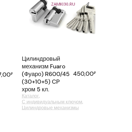
Цилиндровый
механизм Fuaro
450,00
(Фуаро) R600/45
₽
7,00
₽
(30+10+5) CP
хром 5 кл.
Каталог
С индивидуальным ключом
Цилиндровые механизмы