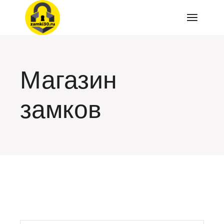
Перейти
к
содержимому
Магазин
замков
искать: