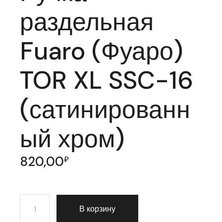
раздельная
Fuaro (Фуаро)
TOR XL SSC-16
(сатинированн
ый хром)
820,00
₽
Количество товара Ручка раздельная Fuaro (Фуаро) 
В корзину