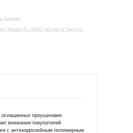
е
,
Каталог
ro (Фуаро) PL-3640 (40 мм) 3 "англ."кл.
, оснащенных проушинами.
ает внимание покупателей.
ания с антикоррозийным полимерным