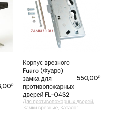
Корпус врезного
Fuaro (Фуаро)
550,00
замка для
₽
3,00
₽
противопожарных
дверей FL-0432
Для противопожарных дверей
Замки врезные
Каталог