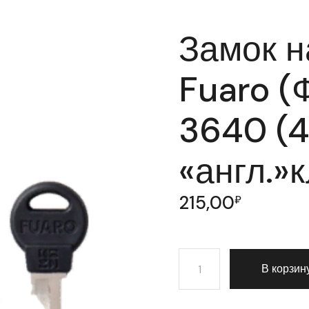
Замок н
Fuaro (
3640 (4
«англ.»
215,00
₽
Количество товара Замок
В корзин