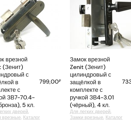
к врезной
Замок врезной
t (Зенит)
Zenit (Зенит)
ндровый с
цилиндровый с
799,00
73
лкой в
₽
защёлкой в
лекте с
комплекте с
ой ЗВ7-70.4-
ручкой ЗВ4-3.01
бронза), 5 кл.
(чёрный), 4 кл.
егких дверей
Для легких дверей
и врезные
Каталог
Замки врезные
Каталог