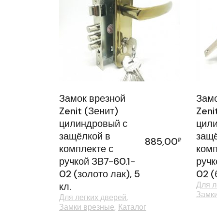
Замок врезной
Замо
Zenit (Зенит)
Zeni
цилиндровый с
цили
защёлкой в
защё
885,00
₽
комплекте с
комп
ручкой ЗВ7-60.1-
ручк
02 (золото лак), 5
02 (
Для л
кл.
Замк
Для легких дверей
Замки врезные
Каталог