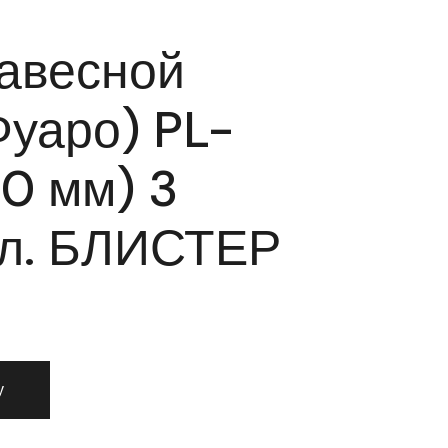
авесной
Фуаро) PL-
0 мм) 3
кл. БЛИСТЕР
 навесной Fuaro (Фуаро) PL-3640 (40 мм) 3 "англ."кл. БЛ
у