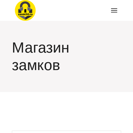
Перейти
к
содержимому
Магазин
замков
искать: