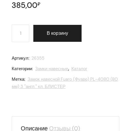
385,00
₽
Количество товара Замок навесной Fuaro (Фуаро) PL-
В корзину
Артикул:
26355
Категории:
Замки навесные
,
Каталог
Метка:
Замок навесной Fuaro (Фуаро) PL-4080 (80
мм) 3 "англ." кл. БЛИСТЕР
Описание
Отзывы (0)