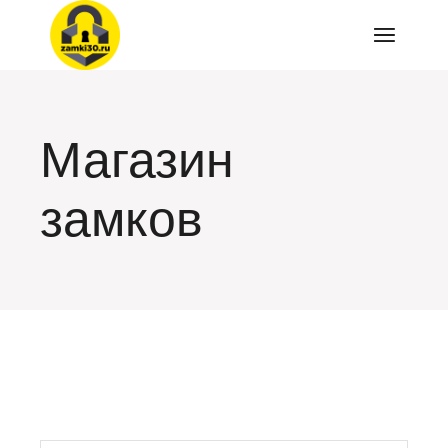
Перейти
к
содержимому
Магазин
замков
искать: