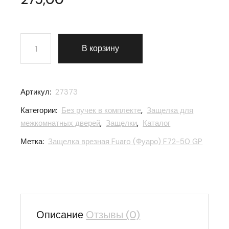
Количество товара Защелка врезная Fuaro (Фуаро) F
В корзину
Артикул:
27373
Категории:
Без ручек в комплекте
,
Защелка для
межкомнатных дверей
,
Защелки
,
Каталог
Метка:
Защелка врезная Fuaro (Фуаро) F72-50 GP
Описание
Отзывы (0)