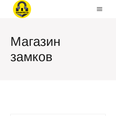
Перейти
к
содержимому
Магазин
замков
искать: