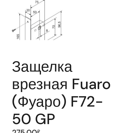
Защелка
врезная Fuaro
(Фуаро) F72-
50 GP
275,00
₽