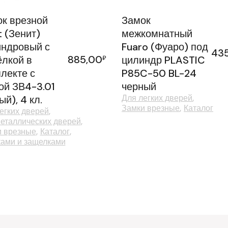
к врезной
Замок
t (Зенит)
межкомнатный
ндровый с
Fuaro (Фуаро) под
43
885,00
лкой в
₽
цилиндр PLASTIC
лекте с
P85C-50 BL-24
ой ЗВ4-3.01
черный
Для легких дверей
ый), 4 кл.
Замки врезные
Каталог
егких дверей
еталлических дверей
и врезные
Каталог
ками и защелками