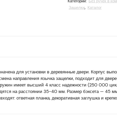
Категории:
Без ручек в ко
Защелки
,
Каталог
значена для установки в деревянные двери. Корпус вып
смена направления язычка защелки, подходит для дверей
ружин имеет высший 4 класс надежности (250 000 цикл
дятся на расстоянии 35-40 мм. Размер бэксета — 45 м
входят: ответная планка, декоративная заглушка и креп