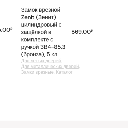
Замок врезной
Zenit (Зенит)
цилиндровый с
5,00
₽
869,00
защёлкой в
₽
комплекте с
ручкой ЗВ4-85.3
(бронза), 5 кл.
Для легких дверей
Для металлических дверей
Замки врезные
Каталог