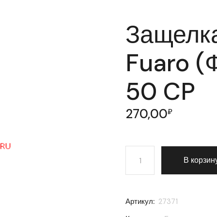
Защелка
Fuaro (
50 CP
270,00
₽
Количество товара Заще
В корзин
Артикул:
27371