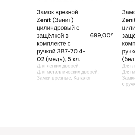
Замок врезной
Замо
Zenit (Зенит)
Zeni
цилиндровый с
цили
699,00
защёлкой в
₽
защё
комплекте с
комп
ручкой ЗВ7-70.4-
ручк
02 (медь), 5 кл.
(бел
Для легких дверей
Для л
Для металлических дверей
Для м
Замки врезные
Каталог
Замк
с руч