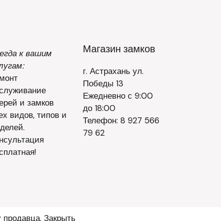
Магазин замков
егда к вашим
лугам:
г. Астрахань ул.
монт
Победы 13
служивание
Ежедневно с 9:00
ерей и замков
до 18:00
ех видов, типов и
Телефон: 8 927 566
делей.
79 62
нсультация
сплатная!
у продавца.
Закрыть