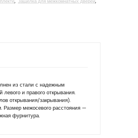
мплекте
,
Защелка для межкомнатных дверей
,
олнен из стали с надежным
 левого и правого открывания.
ов открывания/закрывания).
м. Размер межосевого расстояния —
ежная фурнитура.