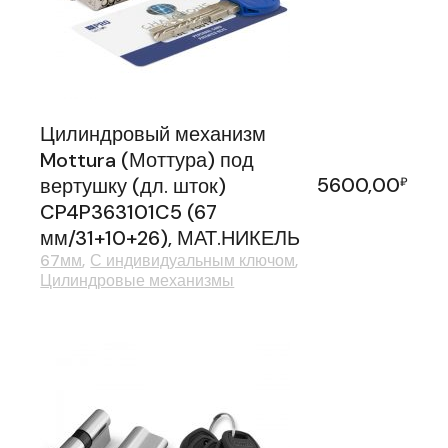
Цилиндровый механизм
Mottura (Моттура) под
5600,00
вертушку (дл. шток)
₽
CP4P363101C5 (67
мм/31+10+26), МАТ.НИКЕЛЬ
67мм
С индивидуальным ключом
Цилиндровые механизмы