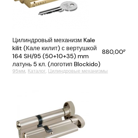
Цилиндровый механизм Kale
kilit (Кале килит) с вертушкой
880,00
₽
164 SH/95 (50+10+35) mm
латунь 5 кл. (логотип Blockido)
95мм
Каталог
Цилиндровые механизмы