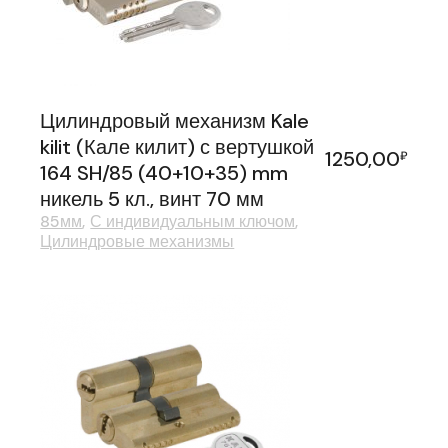
Цилиндровый механизм Kale
kilit (Кале килит) с вертушкой
1250,00
₽
164 SH/85 (40+10+35) mm
никель 5 кл., винт 70 мм
85мм
С индивидуальным ключом
Цилиндровые механизмы