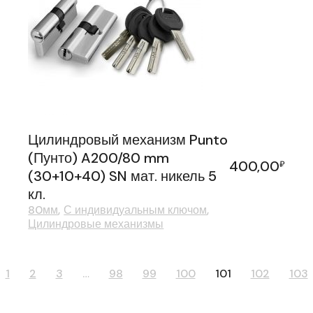
Цилиндровый механизм Punto
(Пунто) A200/80 mm
400,00
₽
(30+10+40) SN мат. никель 5
кл.
80мм
С индивидуальным ключом
Цилиндровые механизмы
1
2
3
…
98
99
100
101
102
103