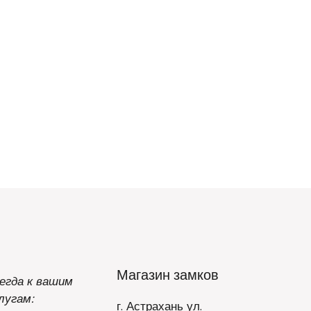
Магазин замков
егда к вашим
лугам:
г. Астрахань ул.