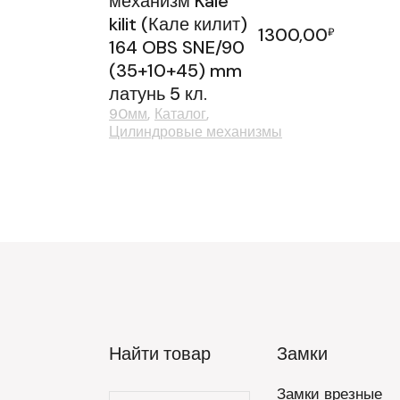
механизм Kale
kilit (Кале килит)
1300,00
₽
164 OBS SNE/90
(35+10+45) mm
латунь 5 кл.
90мм
Каталог
Цилиндровые механизмы
Найти товар
Замки
Замки врезные
Искать: