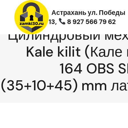
Перейти
к
Астрахань ул. Победы
содержимому
13,
8 927 566 79 62
Цилиндровый ме
Kale kilit (Кале
164 OBS 
(35+10+45) mm ла