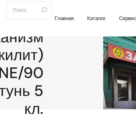
искать:
Главная
Каталог
Серви
ханизм
 килит)
SNE/90
тунь 5
кл.