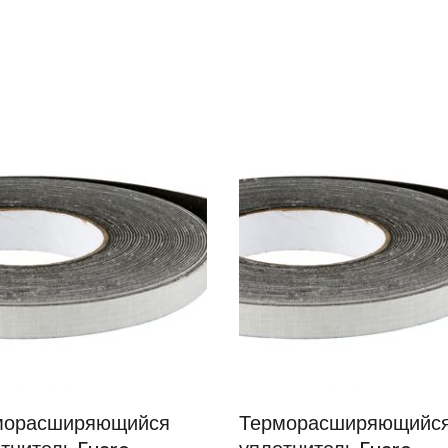
морасширяющийся
Терморасширяющийс