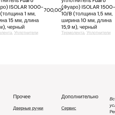
тнитель Fuaro
уплотнитель Fuaro
ро) ISOLAR 1000-
(Фуаро) ISOLAR 1500
700,00
₽
 (толщина 1 мм,
10/B (толщина 1,5 мм,
на 15 мм, длина
ширина 10 мм, длина
 м), черный
15,9 м), черный
олента
Уплотнители
Термолента
Уплотнители
Прочее
Дополнительно
Вс
ус
Дверные ручки
Сервис
Ре