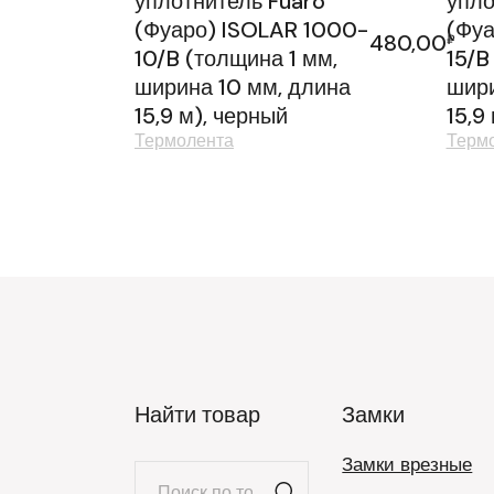
уплотнитель Fuaro
упло
(Фуаро) ISOLAR 1000-
(Фуа
480,00
₽
10/B (толщина 1 мм,
15/B
ширина 10 мм, длина
шири
15,9 м), черный
15,9
Термолента
Терм
Найти товар
Замки
Замки врезные
Искать: