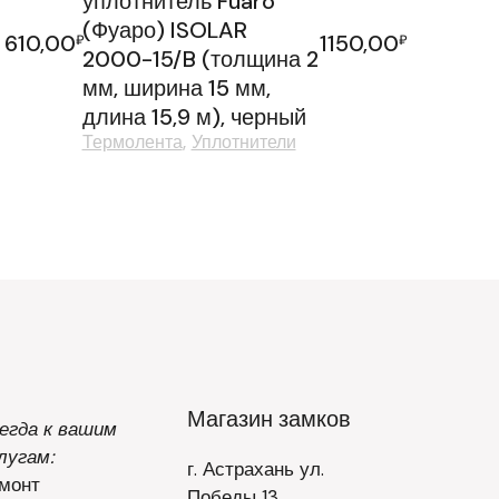
уплотнитель Fuaro
-
(Фуаро) ISOLAR
610,00
1150,00
₽
₽
2000-15/B (толщина 2
мм, ширина 15 мм,
длина 15,9 м), черный
Термолента
Уплотнители
Магазин замков
егда к вашим
лугам:
г. Астрахань ул.
монт
Победы 13