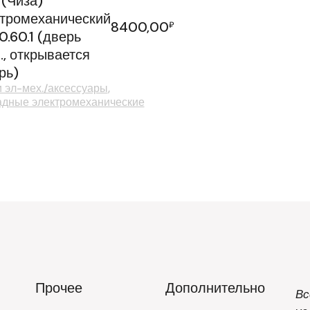
 (Чиза)
тромеханический
8400,00
₽
30.60.1 (дверь
., открывается
рь)
 эл-мех./аксессуары
дные электромеханические
Прочее
Дополнительно
Вс