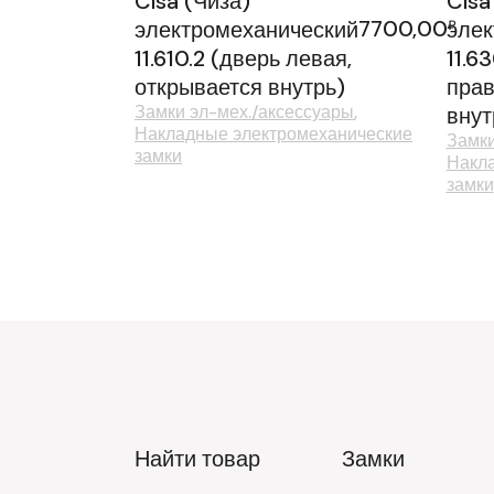
Cisa (Чиза)
Cisa
7700,00
электромеханический
элек
₽
11.610.2 (дверь левая,
11.6
открывается внутрь)
прав
Замки эл-мех./аксессуары
внут
Накладные электромеханические
Замки
замки
Накла
замки
Найти товар
Замки