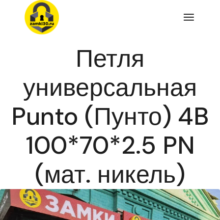
Перейти
к
содержимому
Петля
универсальная
Punto (Пунто) 4B
100*70*2.5 PN
(мат. никель)