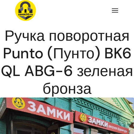
Перейти
к
содержимому
Ручка поворотная
Punto (Пунто) BK6
QL ABG-6 зеленая
бронза