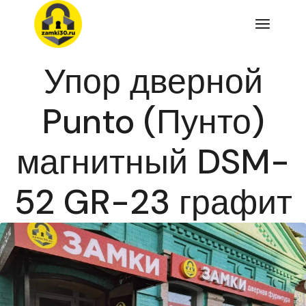
Перейти
к
содержимому
Упор дверной
Punto (Пунто)
магнитный DSM-
52 GR-23 графит