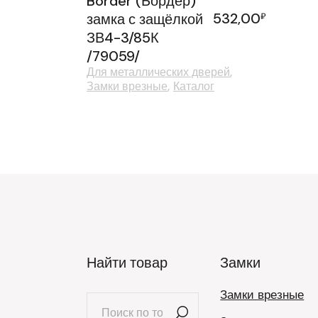
Border (Бордер)
532,00
замка с защёлкой
₽
ЗВ4-3/85К
/79059/
Для металлических дверей
Замки врезные
Каталог
Найти товар
Замки
Замки врезные
Искать: