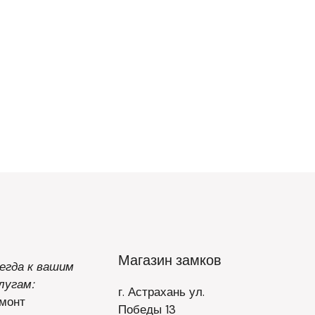
Магазин замков
егда к вашим
лугам:
г. Астрахань ул.
монт
Победы 13