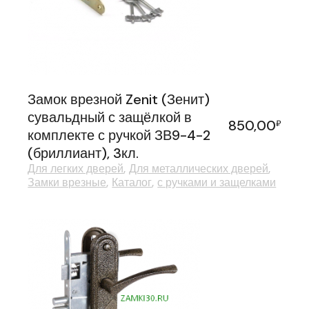
Замок врезной Zenit (Зенит)
сувальдный с защёлкой в
850,00
₽
комплекте с ручкой ЗВ9-4-2
(бриллиант), 3кл.
Для легких дверей
Для металлических дверей
Замки врезные
Каталог
с ручками и защелками