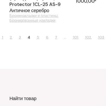
1000,00
₽
Protector 1CL-25 AS-9
Античное серебро
Бронинакладки и пластины
Бронированные накладки
1
2
3
4
5
6
7
…
101
102
103
Найти товар