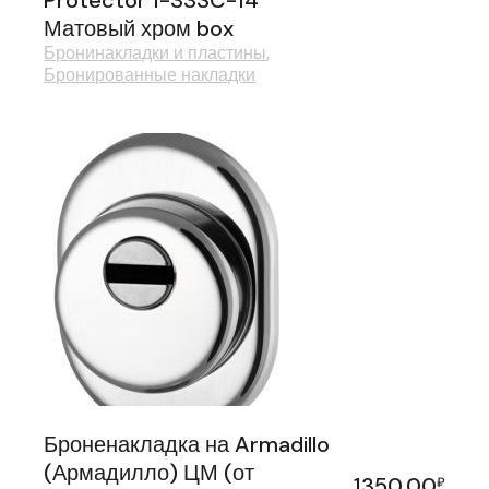
Protector 1-33SC-14
Матовый хром box
Бронинакладки и пластины
Бронированные накладки
Броненакладка на Armadillo
(Армадилло) ЦМ (от
1350,00
₽