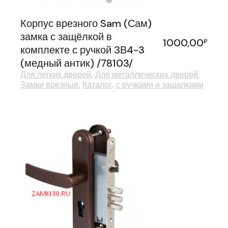
Корпус врезного Sam (Сам)
замка с защёлкой в
1000,00
₽
комплекте с ручкой ЗВ4-3
(медный антик) /78103/
Для легких дверей
Для металлических дверей
Замки врезные
Каталог
с ручками и защелками