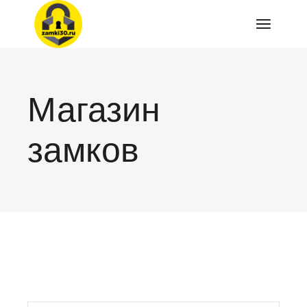
Перейти
к
содержимому
Магазин
замков
искать: