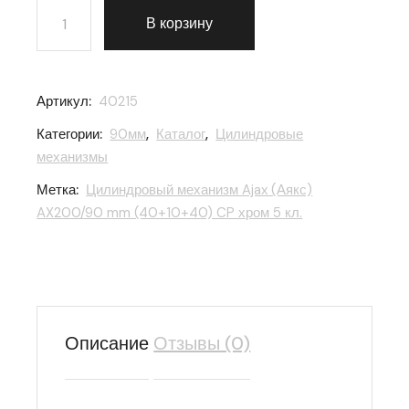
Количество товара Цилиндровый механизм Ajax (Аякс
В корзину
Артикул:
40215
Категории:
90мм
,
Каталог
,
Цилиндровые
механизмы
Метка:
Цилиндровый механизм Ajax (Аякс)
AX200/90 mm (40+10+40) CP хром 5 кл.
Описание
Отзывы (0)