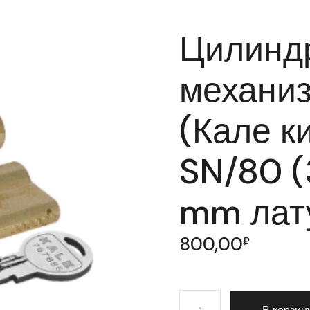
Цилинд
механизм
(Кале к
SN/80 (
mm лату
800,00
₽
Количество товара Цилин