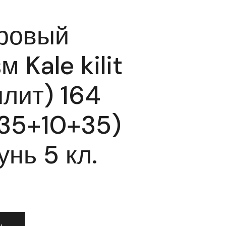
ровый
 Kale kilit
илит) 164
35+10+35)
нь 5 кл.
дровый механизм Kale kilit (Кале килит) 164 SN/80 (35+10+