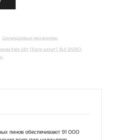
у
,
Цилиндровые механизмы
зм Kale kilit (Кале килит) 164 SN/80
л.
ных пинов обеспечивают 91 000
нения вскрытия цилиндров