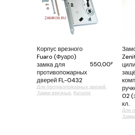
Корпус врезного
Замо
Fuaro (Фуаро)
Zeni
550,00
замка для
₽
цили
противопожарных
защё
дверей FL-0432
комп
Для противопожарных дверей
ручк
Замки врезные
Каталог
02 (
кл.
Для л
Замк