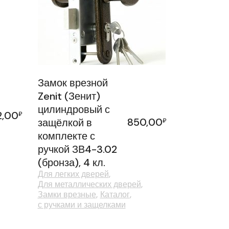
Замок врезной
Zenit (Зенит)
цилиндровый с
2,00
₽
850,00
защёлкой в
₽
комплекте с
ручкой ЗВ4-3.02
(бронза), 4 кл.
Для легких дверей
Для металлических дверей
Замки врезные
Каталог
с ручками и защелками