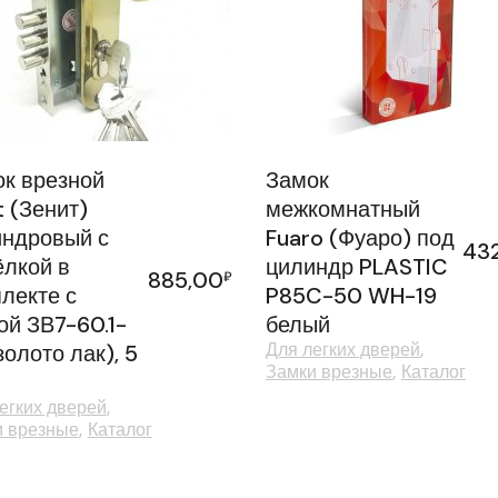
к врезной
Замок
t (Зенит)
межкомнатный
ндровый с
Fuaro (Фуаро) под
43
лкой в
цилиндр PLASTIC
885,00
₽
лекте с
P85C-50 WH-19
ой ЗВ7-60.1-
белый
Для легких дверей
золото лак), 5
Замки врезные
Каталог
егких дверей
и врезные
Каталог