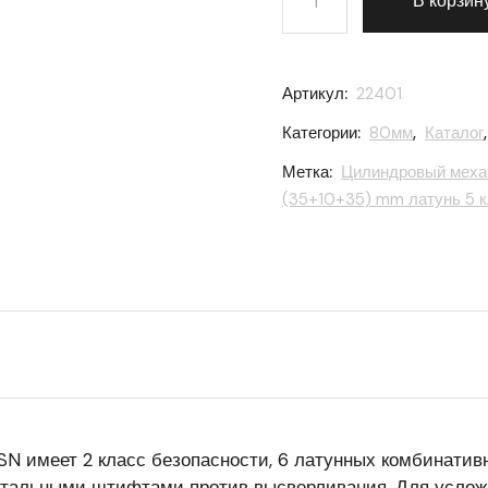
В корзин
Артикул:
22401
Категории:
80мм
,
Каталог
Метка:
Цилиндровый механи
(35+10+35) mm латунь 5 к
N имеет 2 класс безопасности, 6 латунных комбинатив
стальными штифтами против высверливания. Для услож