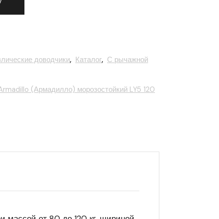
у
влические доводчики
,
Каталог
,
С рычажной
Armadillo (Армадилло) морозостойкий LY5 120
и массой от 80 до 120 кг, шириной