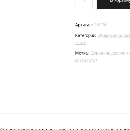
В корзин
Артикул:
13976
Категории:
Дверные гидра
тягой
Метка:
Доводчик дверной 
кг (золото)
5 предназначен для установки на все стандартные двер