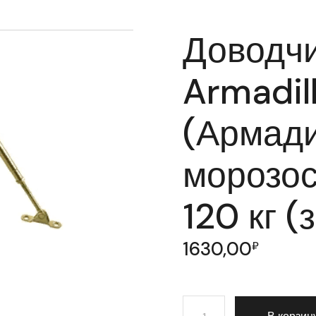
Доводчи
Armadil
(Армад
морозос
120 кг (
1630,00
₽
Количество товара Довод