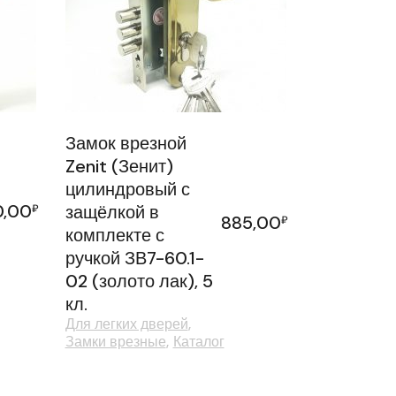
Замок врезной
Zenit (Зенит)
цилиндровый с
0,00
₽
защёлкой в
885,00
₽
комплекте с
ручкой ЗВ7-60.1-
02 (золото лак), 5
кл.
Для легких дверей
Замки врезные
Каталог