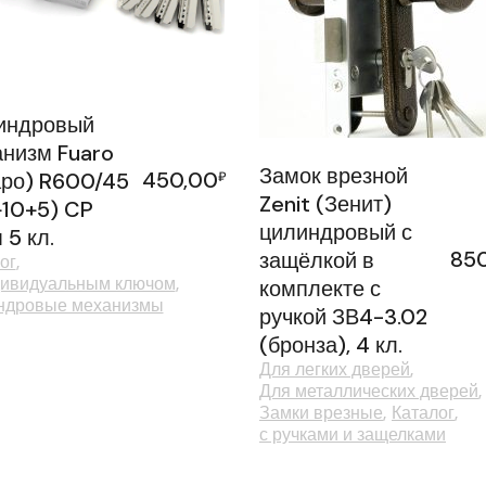
индровый
низм Fuaro
Замок врезной
450,00
ро) R600/45
₽
Zenit (Зенит)
10+5) CP
цилиндровый с
 5 кл.
85
защёлкой в
ог
дивидуальным ключом
комплекте с
ндровые механизмы
ручкой ЗВ4-3.02
(бронза), 4 кл.
Для легких дверей
Для металлических дверей
Замки врезные
Каталог
с ручками и защелками