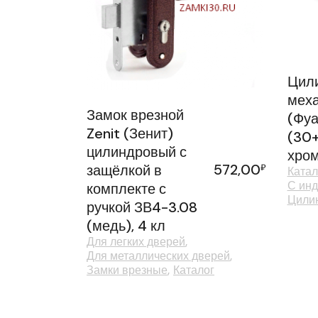
Цил
меха
Замок врезной
(Фуа
Zenit (Зенит)
(30+
цилиндровый с
хром
572,00
защёлкой в
₽
Катал
С ин
комплекте с
Цили
ручкой ЗВ4-3.08
(медь), 4 кл
Для легких дверей
Для металлических дверей
Замки врезные
Каталог