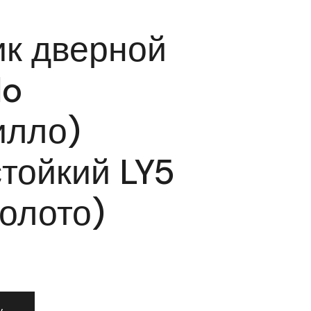
к дверной
lo
илло)
тойкий LY5
золото)
чик дверной Armadillo (Армадилло) морозостойкий LY5 120 