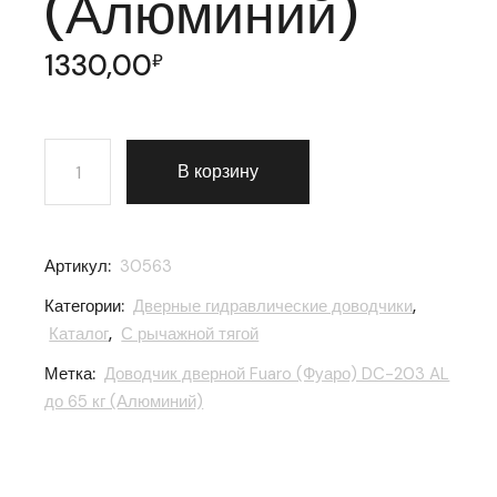
(Алюминий)
1330,00
₽
Количество товара Доводчик дверной Fuaro (Фуаро) 
В корзину
Артикул:
30563
Категории:
Дверные гидравлические доводчики
,
Каталог
,
С рычажной тягой
Метка:
Доводчик дверной Fuaro (Фуаро) DC-203 AL
до 65 кг (Алюминий)