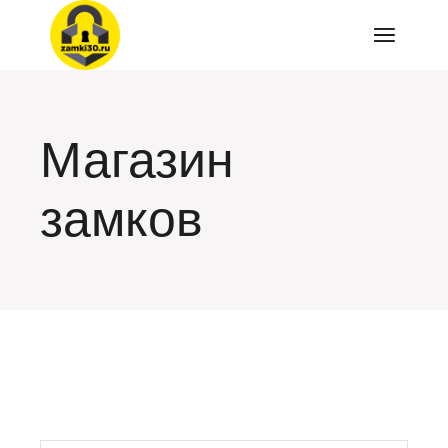
Перейти
к
содержимому
Магазин
замков
искать: