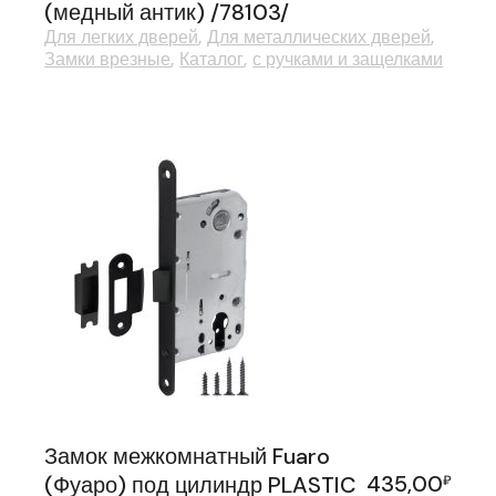
(медный антик) /78103/
Для легких дверей
Для металлических дверей
Замки врезные
Каталог
с ручками и защелками
Замок межкомнатный Fuaro
435,00
(Фуаро) под цилиндр PLASTIC
₽