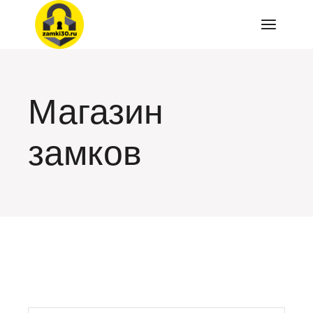
Перейти
к
содержимому
Магазин
замков
искать: