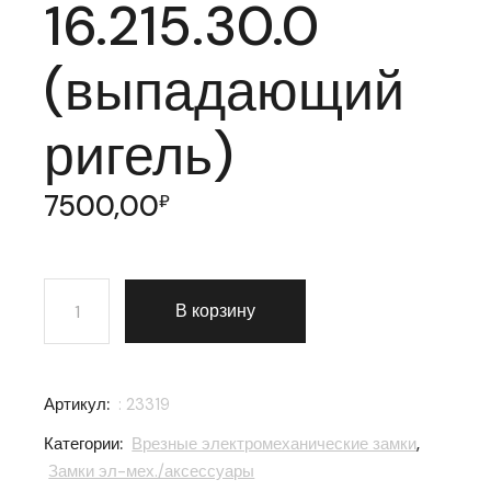
16.215.30.0
(выпадающий
ригель)
7500,00
₽
Количество товара Корпус врезного Cisa (Чиза) замка
В корзину
Артикул:
: 23319
Категории:
Врезные электромеханические замки
,
Замки эл-мех./аксессуары