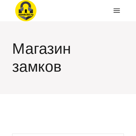
Перейти
к
содержимому
Магазин
замков
искать: