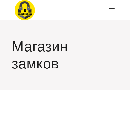
Перейти
к
содержимому
Магазин
замков
искать: