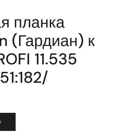
я планка
n (Гардиан) к
ROFI 11.535
51:182/
ая планка Guardian (Гардиан) к замку PROFI 11.535 левая /
у