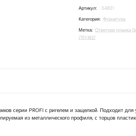
Артикул:
: 34821
Категория:
Фурнитура
Метка:
Ответная планка Gu
/151:182/
замков серии PROFI с ригелем и защелкой. Подходит для
ируемая из металлического профиля, с торцов пластико