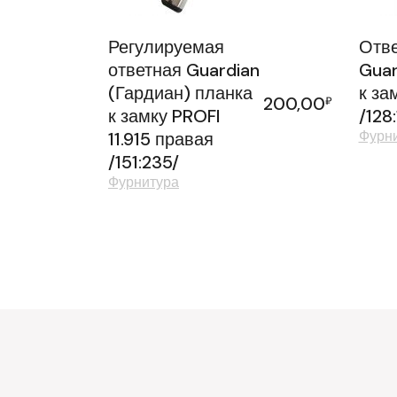
Регулируемая
Отве
ответная Guardian
Guar
(Гардиан) планка
к за
200,00
₽
к замку PROFI
/128
Фурн
11.915 правая
/151:235/
Фурнитура