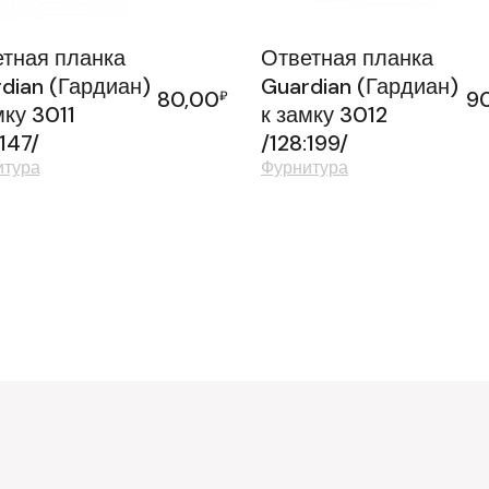
тная планка
Ответная планка
dian (Гардиан)
Guardian (Гардиан)
80,00
9
₽
мку 3011
к замку 3012
:147/
/128:199/
итура
Фурнитура