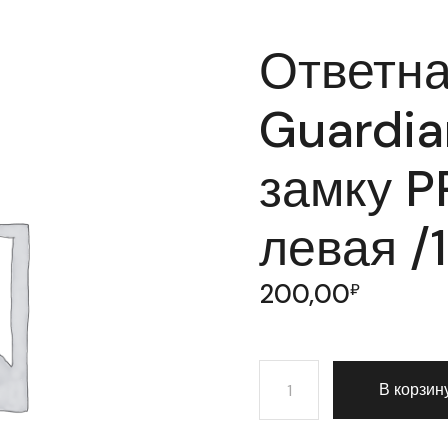
Ответна
Guardia
замку P
левая /1
200,00
₽
Количество товара Ответн
В корзин