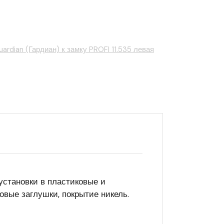
ardian (Гардиан) к замку PROFI 11.535 левая
 установки в пластиковые и
вые заглушки, покрытие никель.