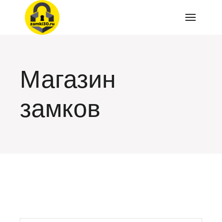
Перейти
к
содержимому
Магазин
замков
искать: