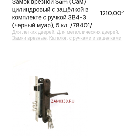
Замок врезной Sam (Сам)
цилиндровый с защёлкой в
1210,00
₽
комплекте с ручкой ЗВ4-3
(черный муар), 5 кл. /78401/
Для легких дверей
Для металлических дверей
Замки врезные
Каталог
с ручками и защелками