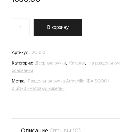
Количество товара Раздельная ручка Armadillo KEA 
В корзину
Артикул:
20333
Категории:
Дверные ручки
,
Каталог
,
На раздельном
основании
Метка:
Раздельная ручка Armadillo KEA SQ001-
21SN-3 «матовый никель»
Описание
Отзывы (0)