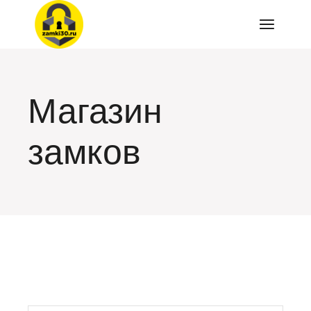
Перейти
к
содержимому
Магазин
замков
искать: