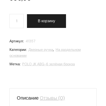
Количество товара Ручка раздельная Ajax (Аякс) POL
В корзину
Артикул:
41357
Категории:
Дверные ручки
,
На раздельном
основании
Метка:
POLO JK ABG-6 зелёная бронза
Описание
Отзывы (0)