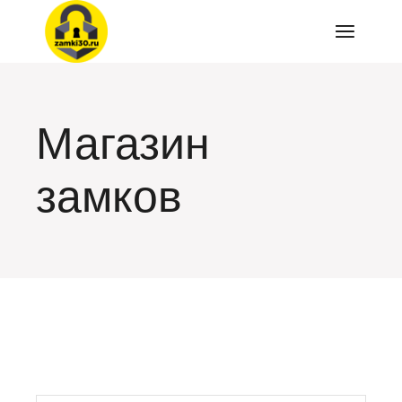
Перейти
к
содержимому
Магазин
замков
искать: