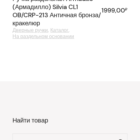
(Армадилло) Silvia CL1
1999,00
₽
OB/CRP-213 Античная бронза/
кракелюр
Дверные ручки
Каталог
На раздельном основании
Найти товар
Искать: