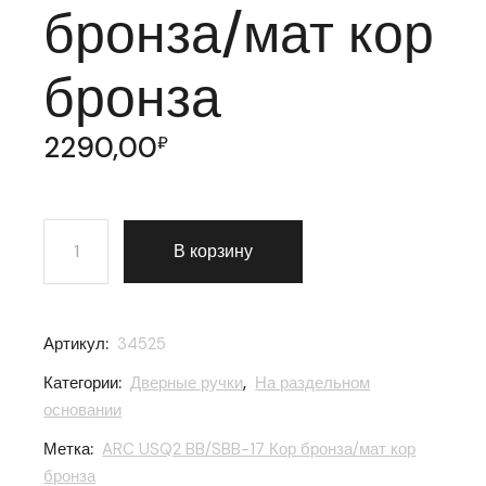
бронза/мат кор
бронза
2290,00
₽
Количество товара Ручка раздельная Armadillo (Арм
В корзину
Артикул:
34525
Категории:
Дверные ручки
,
На раздельном
основании
Метка:
ARC USQ2 BB/SBB-17 Кор бронза/мат кор
бронза