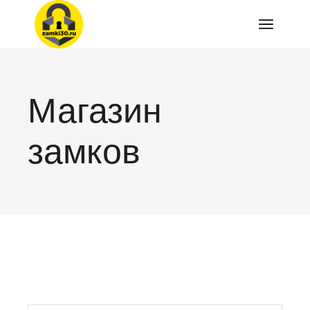
Перейти
к
содержимому
Магазин
замков
искать: