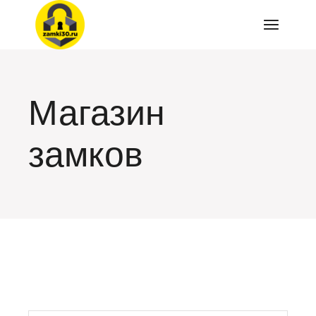
Перейти
к
содержимому
Магазин
замков
искать: