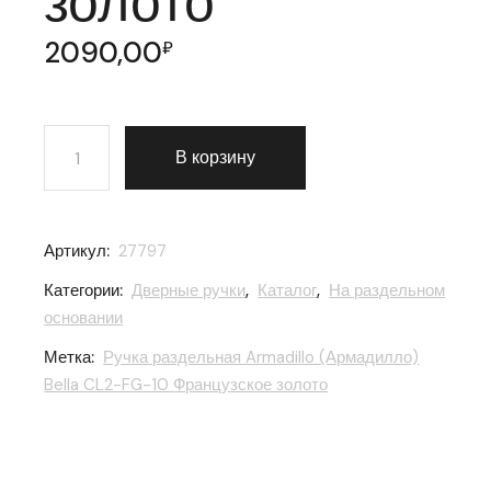
золото
2090,00
₽
Количество товара Ручка раздельная Armadillo (Арма
В корзину
Артикул:
27797
Категории:
Дверные ручки
,
Каталог
,
На раздельном
основании
Метка:
Ручка раздельная Armadillo (Армадилло)
Bella CL2-FG-10 Французское золото