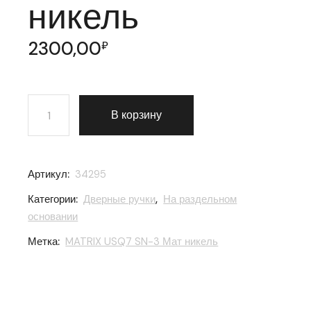
никель
2300,00
₽
Количество товара Ручка раздельная Armadillo (Арм
В корзину
Артикул:
34295
Категории:
Дверные ручки
,
На раздельном
основании
Метка:
MATRIX USQ7 SN-3 Мат никель