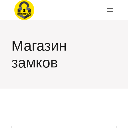
Перейти
к
содержимому
Магазин
замков
искать: