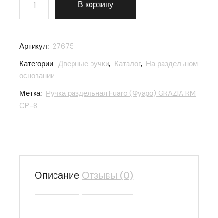
В корзину
Артикул:
27675
Категории:
Дверные ручки
,
Каталог
,
На раздельном
основании
Метка:
Ручка раздельная Fuaro (Фуаро) GRAZIA RM
CP-8
Описание
Отзывы (0)