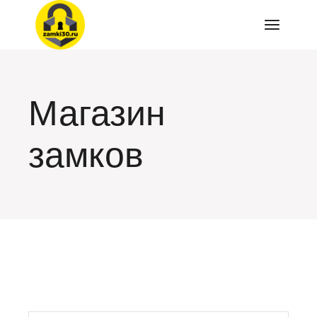
Перейти
к
содержимому
Магазин
замков
искать: