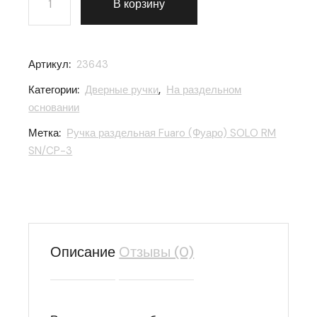
В корзину
Артикул:
23643
Категории:
Дверные ручки
,
На раздельном
основании
Метка:
Ручка раздельная Fuaro (Фуаро) SOLO RM
SN/CP-3
Описание
Отзывы (0)