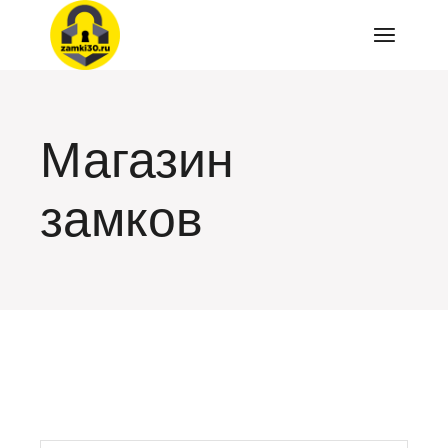
Перейти
к
содержимому
Магазин
замков
искать: