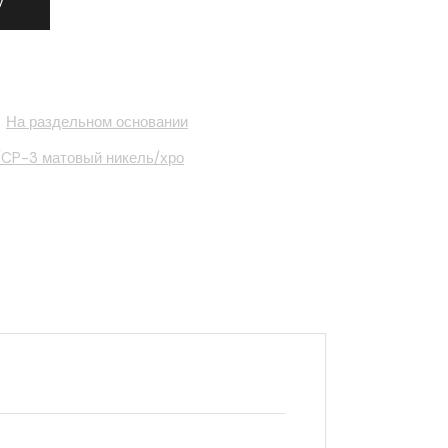
у
,
На раздельном основании
CP-3 матовый никель/хро