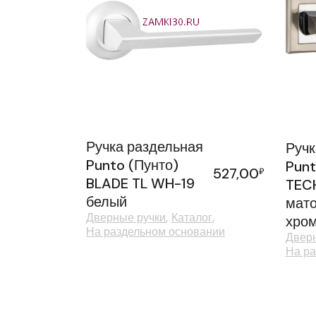
Ручка раздельная
Ручк
Punto (Пунто)
Punt
527,00
₽
BLADE TL WH-19
TEC
белый
мато
Дверные ручки
Каталог
хро
На раздельном основании
Дверн
На ра