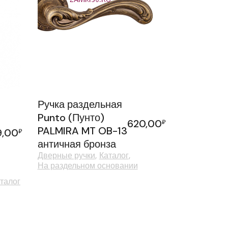
Ручка раздельная
Punto (Пунто)
620,00
₽
PALMIRA MT OB-13
9,00
₽
античная бронза
Дверные ручки
Каталог
На раздельном основании
талог