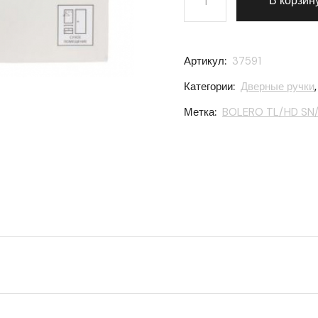
В корзин
Артикул:
37591
Категории:
Дверные ручки
Метка:
BOLERO TL/HD SN/