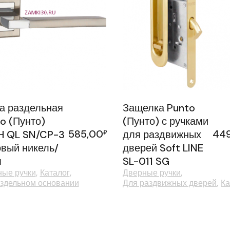
а раздельная
Защелка Punto
o (Пунто)
(Пунто) с ручками
585,00
44
H QL SN/CP-3
₽
для раздвижных
вый никель/
дверей Soft LINE
м
SL-011 SG
ые ручки
Каталог
Дверные ручки
здельном основании
Для раздвижных дверей
Ка