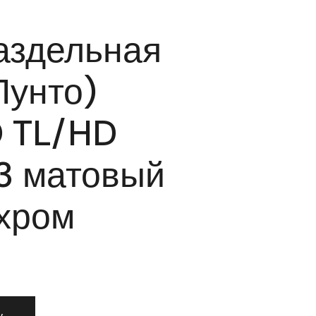
аздельная
Пунто)
 TL/HD
3 матовый
хром
а раздельная Punto (Пунто) BOLERO TL/HD SN/CP-3 матовы