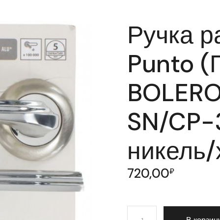
Ручка р
Punto (
BOLERO
SN/CP-
никель/
720,00
₽
Количество товара Ручк