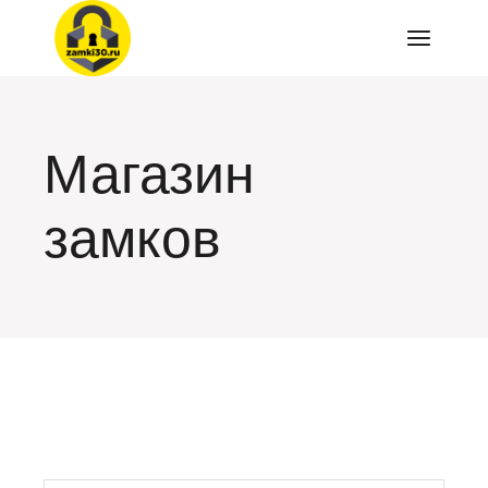
Перейти
к
содержимому
Магазин
замков
искать: