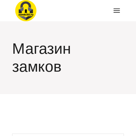
Перейти
к
содержимому
Магазин
замков
искать: