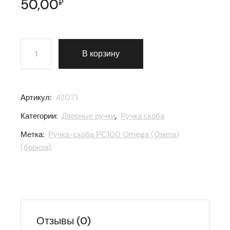
50,00
₽
Количество товара Ручка-скоба РС100 Omega (Омега
В корзину
Артикул:
42071
Категории:
Дверные ручки
,
Ручка скоба
Метка:
Ручка-скоба РС100 Omega (Омега)
(бронза)
Отзывы (0)