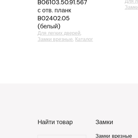
Для л
B06103.50.91.567
Замк
с отв. планк
B02402.05
(белый)
Для легких дверей
Замки врезные
Каталог
Найти товар
Замки
Замки врезные
Искать: