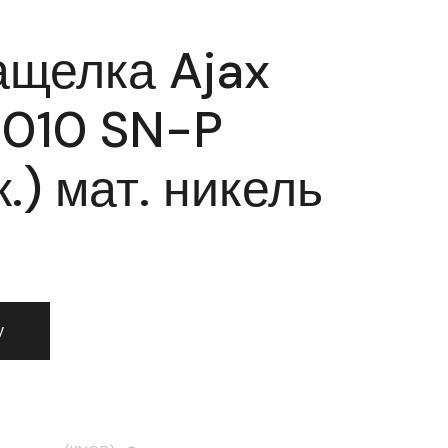
ащелка Ajax
6010 SN-P
.) мат. никель
защелка Ajax (Аякс) 6010 SN-P (без фик.) мат. никель
у