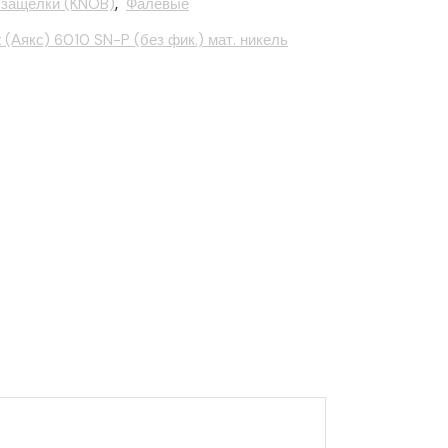
 защелки (KNOB)
,
Фалевые
 (Аякс) 6010 SN-P (без фик.) мат. никель