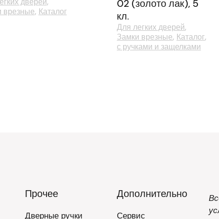
егких дверей
02 (золото лак), 5
и врезные
Каталог
кл.
Для легких дверей
Замки врезные
Каталог
с ручками и защелками
Прочее
Дополнительно
Вс
ус
Дверные ручки
Сервис