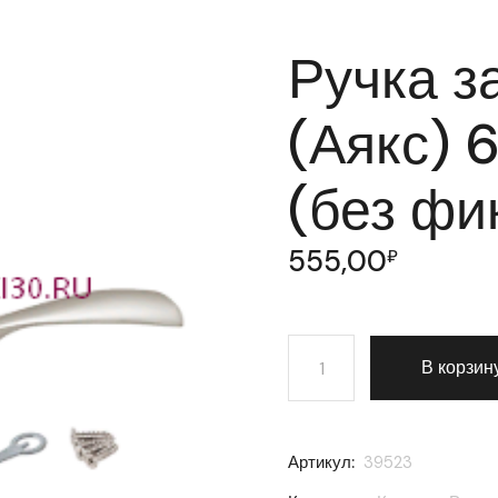
Ручка з
(Аякс) 
(без фик
555,00
₽
Количество товара Ручка 
В корзин
Артикул:
39523