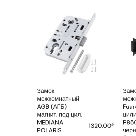
Замок
Зам
межкомнатный
меж
AGB (АГБ)
Fuar
магнит. под цил.
цил
MEDIANA
P85
1320,00
₽
POLARIS
чер