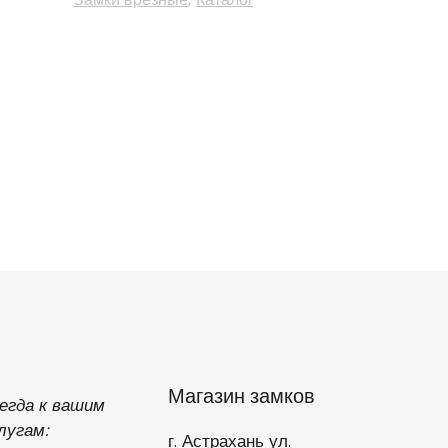
Магазин замков
егда к вашим
лугам:
г. Астрахань ул.