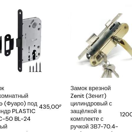
ок
Замок врезной
комнатный
Zenit (Зенит)
o (Фуаро) под
цилиндровый с
435,00
₽
индр PLASTIC
защёлкой в
120
C-50 BL-24
комплекте с
ный
ручкой ЗВ7-70.4-