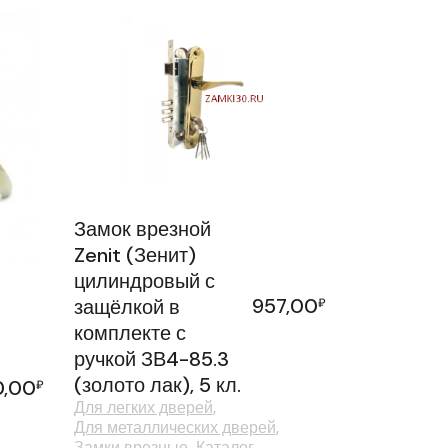
Замок врезной
Zenit (Зенит)
цилиндровый с
957,00
защёлкой в
₽
комплекте с
ручкой ЗВ4-85.3
(золото лак), 5 кл.
0,00
₽
Для легких дверей
Для металлических дверей
Замки врезные
Каталог