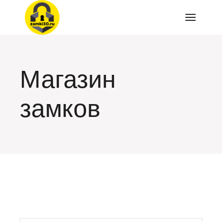
Перейти
к
содержимому
Магазин
замков
искать: