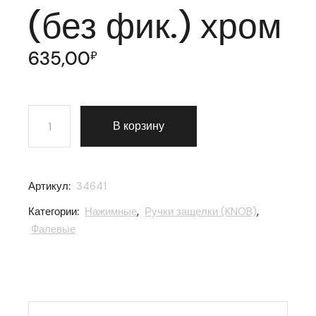
(без фик.) хром
635,00
₽
Количество товара Ручка защелка Punto (Пунто) 6020
В корзину
Артикул:
34641
Категории:
Нажимные
,
Ручки защелки (KNOB)
,
Фалевые