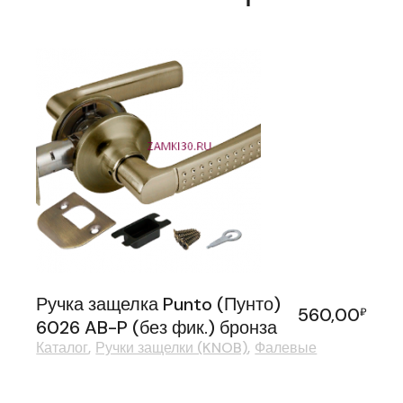
Ручка защелка Punto (Пунто)
560,00
₽
6026 AB-P (без фик.) бронза
Каталог
Ручки защелки (KNOB)
Фалевые