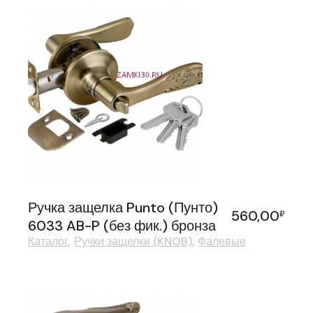
Ручка защелка Punto (Пунто)
560,00
₽
6033 AB-P (без фик.) бронза
Каталог
Ручки защелки (KNOB)
Фалевые